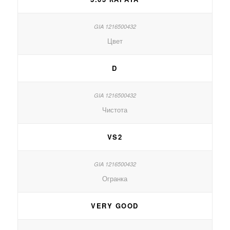
Цвет
D
Чистота
VS2
Огранка
VERY GOOD