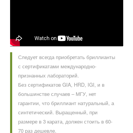
Следует всегда приобретать бриллианты
с сертификатами международно-
признанных лабораторий.
Без сертификатов GIA, HRD, IGI, и в
большинстве случаев – МГУ, нет
гарантии, что бриллиант натуральный, а
синтетический. Выращенный, при
размере в 3 карата, должен стоить в 60-
70 раз дешевле.