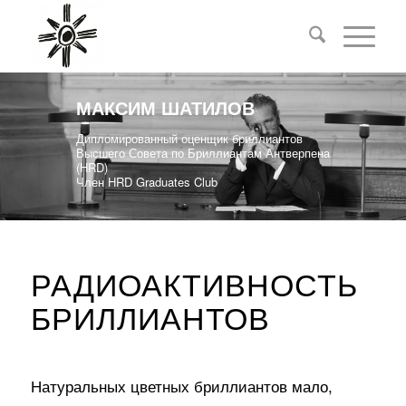
МАКСИМ ШАТИЛОВ
Дипломированный оценщик бриллиантов
Высшего Совета по Бриллиантам Антверпена
(HRD)
Член HRD Graduates Club
РАДИОАКТИВНОСТЬ
БРИЛЛИАНТОВ
Натуральных цветных бриллиантов мало,