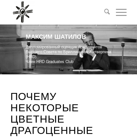
МАКСИМ ШАТИЛОВ
Дипломированный оценщик бриллиантов
Высшего Совета по Бриллиантам Антверпена
(HRD)
Член HRD Graduates Club
ПОЧЕМУ
НЕКОТОРЫЕ
ЦВЕТНЫЕ
ДРАГОЦЕННЫЕ