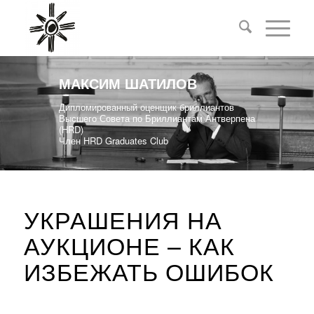
МАКСИМ ШАТИЛОВ
Дипломированный оценщик бриллиантов
Высшего Совета по Бриллиантам Антверпена
(HRD)
Член HRD Graduates Club
УКРАШЕНИЯ НА
АУКЦИОНЕ – КАК
ИЗБЕЖАТЬ ОШИБОК